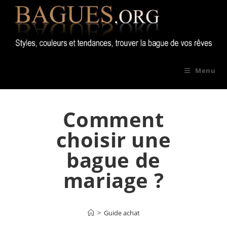
Skip
to
content
Menu
Comment
choisir une
bague de
mariage ?
>
Guide achat